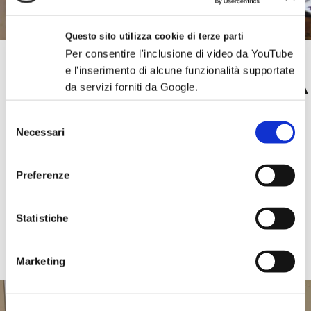
Questo sito utilizza cookie di terze parti
Per consentire l'inclusione di video da YouTube
e l'inserimento di alcune funzionalità supportate
PALESTRA CREATIVA
da servizi forniti da Google.
PRE-MASTER
Selezione
Necessari
del
consenso
Preferenze
SCOPRI E ISCRIVITI ALLA XV EDIZIONE
Statistiche
Marketing