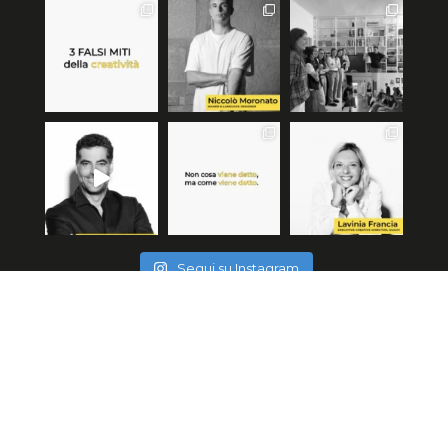
Segui su Instagram
© 2022 MACLaboratoriominiera | Master di
primo livello in Art Direction & Copywriting |
POLI.design | Milano