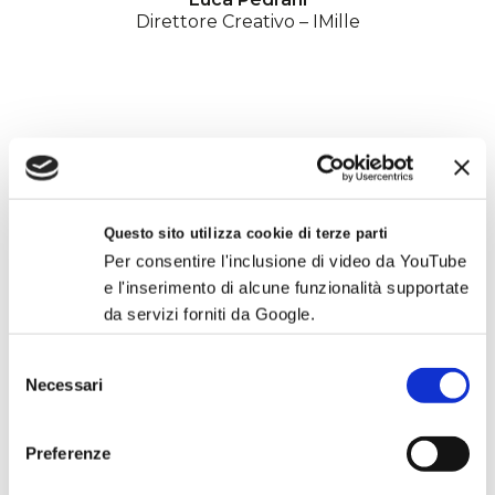
Direttore Creativo – IMille
Questo sito utilizza cookie di terze parti
Per consentire l'inclusione di video da YouTube
e l'inserimento di alcune funzionalità supportate
Nicola Rovetta
da servizi forniti da Google.
Chief Creative Officer – Mullenlowe
Group
Selezione
Necessari
del
consenso
Preferenze