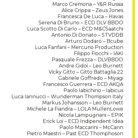
Marco Cremona – Y&R Russia
Alice Crippa – Zeus Jones
Francesca De Luca – Havas
Serena Di Bruno – ECD DLV BBDO
Luca Scotto Di Carlo – ECD M&CSaatchi
Antonio Di Donato – STVDDB
Arturo Dodaro – Bcube
Luca Fanfani – Mercurio Production
Filippo Fiocchi – IAKI
Pasquale Frezza – DLVBBDO
Andre Gidoi – Leo Burnett
Vicky Gitto – Gitto Battaglia 22
Gabriele Goffredo – Miyagi
Francesco Guerrera – ECD AKQA
Paolo Iabichino – Iabicus
Luca Iannucci – Wunderman Thompson Italy
Markus Johansson – Leo Burnett
Michele La Fiandra – LOLA MullenLowe
Nicola Lampugnani – EPIK
Erick Loi – ECD Indipendent Idea
Paolo Maccarini – McCann
Pietro Maestri – Past ECD Thomphoson